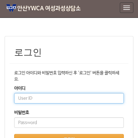
T
o
g
g
l
e
n
로그인
a
v
i
g
로그인 아이디와 비밀번호 입력하신 후 '로그인' 버튼을 클릭하세
a
요.
t
아이디
i
o
n
비밀번호