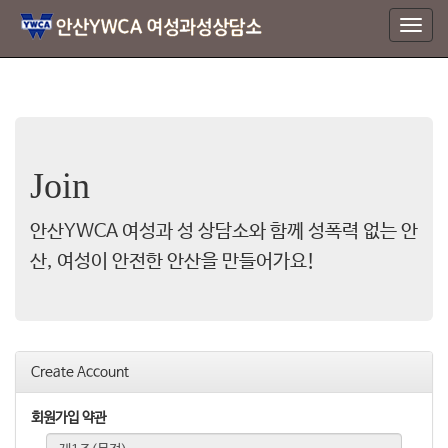
T
o
g
g
l
e
n
a
Join
v
i
g
안산YWCA 여성과 성 상담소와 함께 성폭력 없는 안
a
산, 여성이 안전한 안산을 만들어가요!
t
i
o
n
Create Account
회원가입 약관